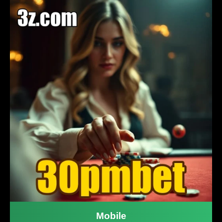
Mobile