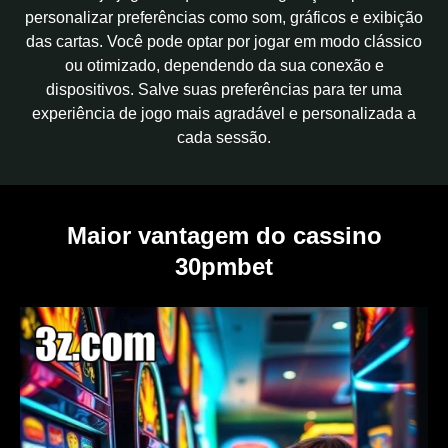
personalizar preferências como som, gráficos e exibição
das cartas. Você pode optar por jogar em modo clássico
ou otimizado, dependendo da sua conexão e
dispositivos. Salve suas preferências para ter uma
experiência de jogo mais agradável e personalizada a
cada sessão.
Maior vantagem do cassino
30pmbet