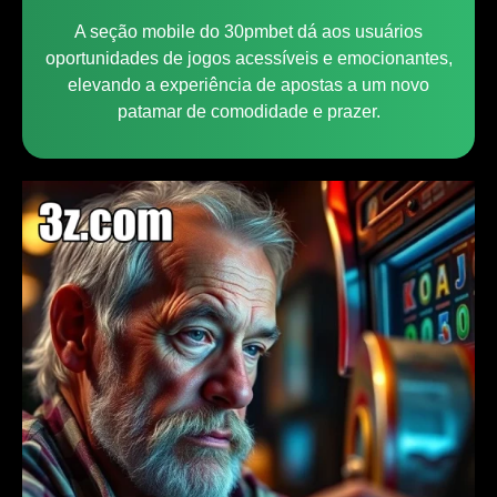
A seção mobile do 30pmbet dá aos usuários
oportunidades de jogos acessíveis e emocionantes,
elevando a experiência de apostas a um novo
patamar de comodidade e prazer.