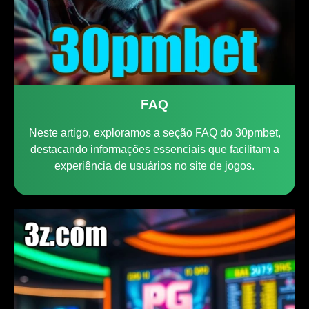
FAQ
Neste artigo, exploramos a seção FAQ do 30pmbet,
destacando informações essenciais que facilitam a
experiência de usuários no site de jogos.